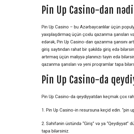
Pin Up Casino-dan nədi
Pin Up Casino – bu Azərbaycanlılar üçün popul
yaxşılaşdırmaq üçün çoxlu qazanma şansları və y
edərək, Pin Up Casino-dan qazanma şansını artır
giriş saytından rahat bir şəkildə giriş edə bilə
artırmaq üçün maliyyə planınızı təyin edə bilər
qazanma şansları və yeni proqramlar tapa bilərs
Pin Up Casino-da qeyd
Pin Up Casino-da qeydiyyatdan keçmək çox rahat v
1. Pin Up Casino-in resursuna keçid edin. “pin up
2. Səhifənin üstündə “Giriş” və ya “Qeydiyyat” d
tapa bilərsiniz.