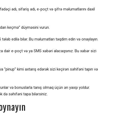
dəçi adı, sifariş adı, e-poçt və şifrə məlumatlarını daxil
atdan keçmə” düyməsini vurun.
ələb edilə bilər. Bu məlumatları təqdim edin və onaylayın.
 dair e-poçt və ya SMS xəbəri alacaqsınız. Bu xəbər sizi
a “pinup” kimi axtarış edərək sizi keçirən səhifəni tapın və
nlar və bonuslarla tanış olmaq üçün ən yaxşı yoldur.
 də səhifəni tapa bilərsiniz.
 oynayın