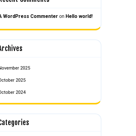
A WordPress Commenter
on
Hello world!
Archives
November 2025
October 2025
October 2024
Categories