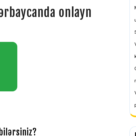
zərbaycanda onlayn
bilərsiniz?