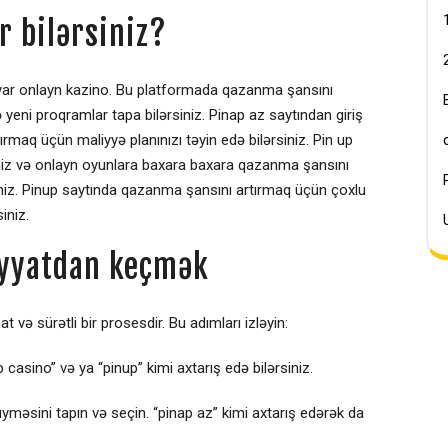
r bilərsiniz?
yar onlayn kazino. Bu platformada qazanma şansını
eni proqramlar tapa bilərsiniz. Pinap az saytından giriş
maq üçün maliyyə planınızı təyin edə bilərsiniz. Pin up
rsiniz və onlayn oyunlara baxara baxara qazanma şansını
siniz. Pinup saytında qazanma şansını artırmaq üçün çoxlu
iniz.
iyyatdan keçmək
ə sürətli bir prosesdir. Bu adımları izləyin:
 casino” və ya “pinup” kimi axtarış edə bilərsiniz.
üyməsini tapın və seçin. “pinap az” kimi axtarış edərək da