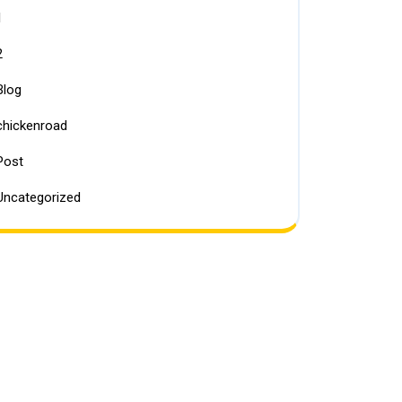
1
2
Blog
chickenroad
Post
Uncategorized