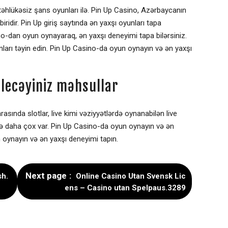
əhlükəsiz şans oyunları ilə. Pin Up Casino, Azərbaycanın
idir. Pin Up giriş saytında ən yaxşı oyunları tapa
ino-dan oyun oynayaraq, ən yaxşı deneyimi tapa bilərsiniz.
ları təyin edin. Pin Up Casino-da oyun oynayın və ən yaxşı
lecəyiniz məhsullar
sında slotlar, live kimi vəziyyətlərdə oynanabilən live
r və daha çox var. Pin Up Casino-da oyun oynayın və ən
n oynayın və ən yaxşı deneyimi tapın.
Next page
sh.
Online Casino Utan Svensk Lic
ens – Casino utan Spelpaus.3289